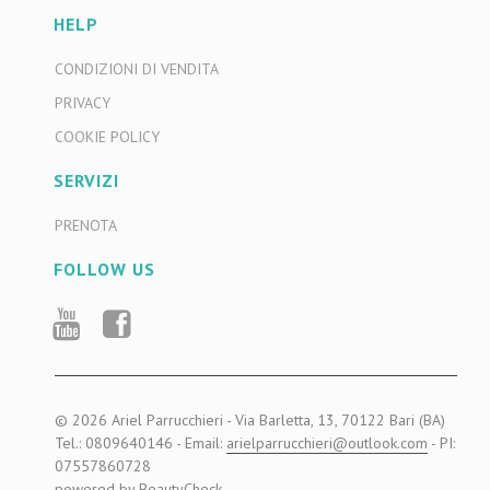
HELP
CONDIZIONI DI VENDITA
PRIVACY
COOKIE POLICY
SERVIZI
PRENOTA
FOLLOW US
YOUTUBE
FACEBOOK
© 2026 Ariel Parrucchieri - Via Barletta, 13, 70122 Bari (BA)
Tel.: 0809640146 - Email:
arielparrucchieri@outlook.com
- PI:
07557860728
powered by
BeautyCheck